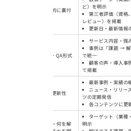
信頼性（Cr
ど）を明示
客観的に裏付
edibilit
第三者評価（資格
ける
y）
レビュー）を掲載
更新日・最新情報
サービス内容・強み
構造化（St
事例は「課題 → 
ructured
FAQ・QA形式
で統一
Content）
顧客の声・導入事
て掲載
最新事例・実績の
鮮度（Fres
ニュース・リリー
情報更新性
hness）
ツの定期発信
各コンテンツに更
ターゲット（業種
意味・文脈
誰に・何を解
明示
（Semanti
決するかを明
解決できる課題・