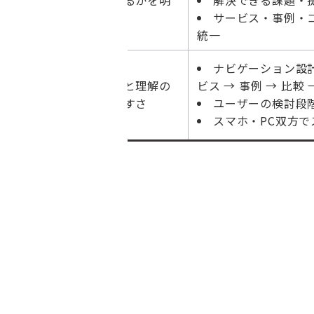
c Alignme
示
サービス・事例・
nt）
統一
ナビゲーション設計
ユーザー体
流れと理解の
ビス → 事例 → 比較
験（UX）
しやすさ
ユーザーの検討段
スマホ・PC双方で
お問い合わせはこち
ら
事例を見る