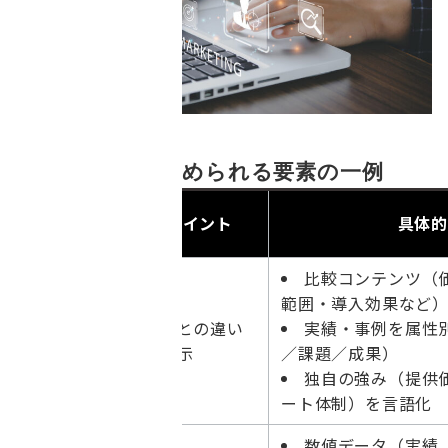
AI時代のHPに求められる要素の一例
成功要因カ
ポイント
具体的
テゴリー
比較コンテンツ（
範囲・導入効果など
差別化（Di
他社との違い
実績・事例を属性
stinctiven
を明示
／課題／成果）
ess）
独自の強み（提供
ート体制）を言語化
数値データ（実績