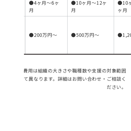
構築
●4ヶ月〜6ヶ
●10ヶ月〜12ヶ
●10
期間
月
月
ヶ月
支援
費用
●200万円〜
●500万円〜
●1,
の目
安
※支援費用は組織の大きさや職種数や支援の対象範囲
によって異なります。詳細はお問い合わせ・ご相談く
ださい。