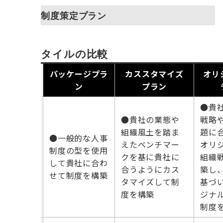
3つの制度策定プラン
支援スタイルの比較
パッケージプラ
カススタマイズ
オリ
項目
ン
プラン
●貴
●貴社の業態や
戦略
組織風土を踏ま
題に
●一般的な人事
プラ
えたベンチマー
オリ
制度の型を使用
ン内
クを基に貴社に
組織
して貴社に合わ
容
合うようにカス
築し
せて制度を構築
タマイズして制
基づ
度を構築
ジナ
制度