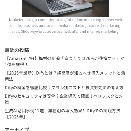
Marketer using a computer to digital online marketing banner web
icon for business and social media marketing, content marketing,
viral, SEO, keyword, advertise, website, and internet marketing.
最近の投稿
【Amazon 7冠】梅村の新著『家づくりは76％が後悔する』が
1位を獲得！
【2026年最新】Difyとは？経営層が知るべき導入メリットと活
用法
Difyの料金を徹底比較｜プラン別コストと投資対効果の考え方
Difyのセキュリティは安全？企業導入で確認すべきリスクと対
策
生成AI活用事例12選｜業種別の導入効果とDifyでの実現方法
【2026年】
アーカイブ