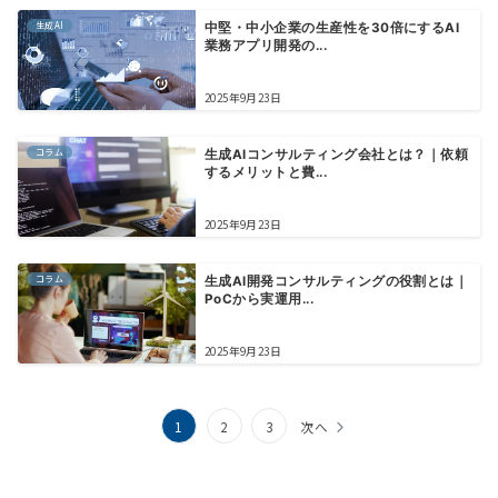
生成AI
中堅・中小企業の生産性を30倍にするAI
業務アプリ開発の...
2025年9月23日
コラム
生成AIコンサルティング会社とは？｜依頼
するメリットと費...
2025年9月23日
コラム
生成AI開発コンサルティングの役割とは｜
PoCから実運用...
2025年9月23日
投
1
2
3
次へ
稿