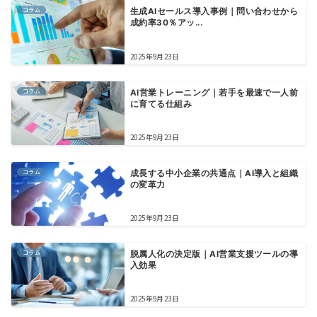
コラム
生成AIセールス導入事例｜問い合わせから
成約率30％アッ...
2025年9月23日
コラム
AI営業トレーニング｜若手を最速で一人前
に育てる仕組み
2025年9月23日
コラム
成長する中小企業の共通点｜AI導入と組織
の変革力
2025年9月23日
コラム
脱属人化の決定版｜AI営業支援ツールの導
入効果
2025年9月23日