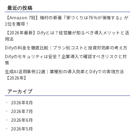
の
最近の投稿
ペ
【Amazon 7冠】梅村の新著『家づくりは76％が後悔する』が
ー
1位を獲得！
ジ
【2026年最新】Difyとは？経営層が知るべき導入メリットと活
用法
送
Difyの料金を徹底比較｜プラン別コストと投資対効果の考え方
り
Difyのセキュリティは安全？企業導入で確認すべきリスクと対
策
生成AI活用事例12選｜業種別の導入効果とDifyでの実現方法
【2026年】
アーカイブ
2026年8月
2026年7月
2026年6月
2026年5月