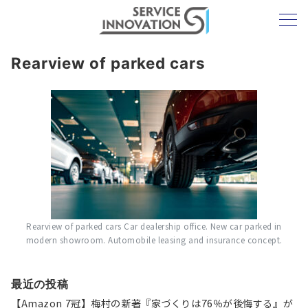
Rearview of parked cars
Rearview of parked cars Car dealership office. New car parked in
modern showroom. Automobile leasing and insurance concept.
最近の投稿
【Amazon 7冠】梅村の新著『家づくりは76％が後悔する』が