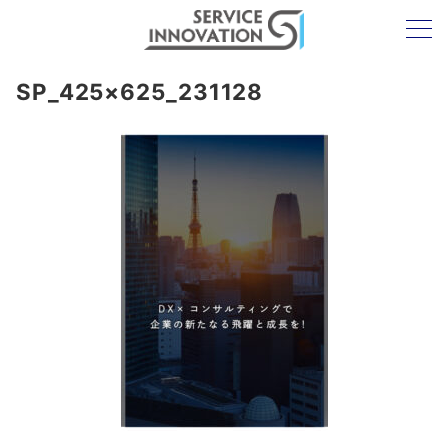
SP_425×625_231128