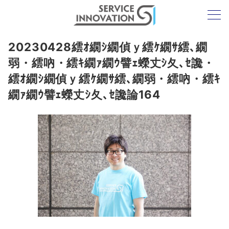
20230428繧ｵ繝ｼ繝偵ｙ繧ｹ繝ｻ繧､繝
弱・繧吶・繧ｷ繝ｧ繝ｳ譬ｪ蠑丈ｼ夂､ｾ讒・
繧ｵ繝ｼ繝偵ｙ繧ｹ繝ｻ繧､繝弱・繧吶・繧ｷ
繝ｧ繝ｳ譬ｪ蠑丈ｼ夂､ｾ讒論164